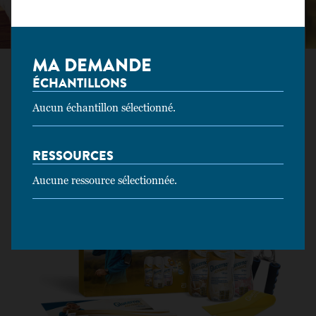
DES RESSOURCES
MA DEMANDE
Réservé aux professionnels de santé
ÉCHANTILLONS
Supprimer tous les filtres
Aucun échantillon sélectionné.
Ressource
RESSOURCES
Aucune ressource sélectionnée.