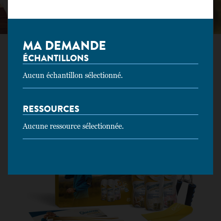
DES RESSOURCES
MA DEMANDE
Réservé aux professionnels de santé
ÉCHANTILLONS
Supprimer tous les filtres
Aucun échantillon sélectionné.
Ressource
RESSOURCES
Aucune ressource sélectionnée.