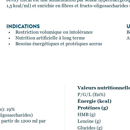
Jevity HiCal est une alimentation par sonde hyperénergéti
1,5 kcal/ml) et enrichie en fibres et fructo-oligosaccharides
INDICATIONS
U
Restriction volumique ou intolérance
B
Nutrition artificielle à long terme
A
Besoins énergétiques et protéiques accrus
Valeurs nutritionnell
P/G/L (En%)
Énergie (kcal)
Protéines (g)
s): 19%
HMB (g)
ligosaccharides)
 partir de 1200 ml par
Leucine (g)
Glucides (g)