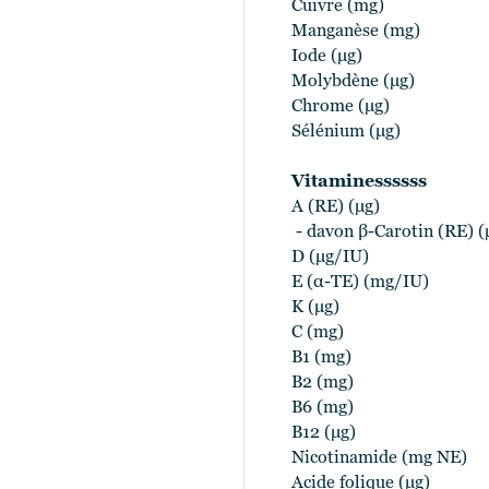
Cuivre (mg)
Manganèse (mg)
Iode (μg)
Molybdène (μg)
Chrome (μg)
Sélénium (μg)
Vitaminessssss
A (RE) (μg)
- davon β-Carotin (RE) (
D (μg/IU)
E (α-TE) (mg/IU)
K (μg)
C (mg)
B1 (mg)
B2 (mg)
B6 (mg)
B12 (μg)
Nicotinamide (mg NE)
Acide folique (μg)