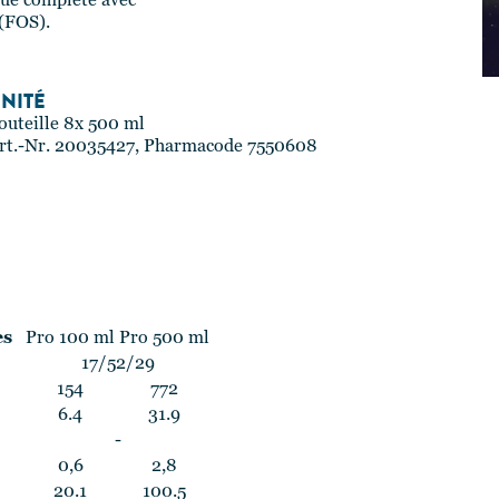
que complète avec
 (FOS).
NITÉ
outeille 8x 500 ml
rt.-Nr. 20035427, Pharmacode 7550608
es
Pro 100 ml
Pro 500 ml
17/52/29
154
772
6.4
31.9
-
0,6
2,8
20.1
100.5