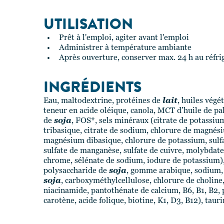
UTILISATION
Prêt à l'emploi, agiter avant l'emploi
Administrer à température ambiante
Après ouverture, conserver max. 24 h au réfri
INGRÉDIENTS
Eau, maltodextrine, protéines de
lait
, huiles végé
teneur en acide oléique, canola, MCT d’huile de pal
de
soja
, FOS*, sels minéraux (citrate de potassiu
tribasique, citrate de sodium, chlorure de magnés
magnésium dibasique, chlorure de potassium, sulfate
sulfate de manganèse, sulfate de cuivre, molybdat
chrome, sélénate de sodium, iodure de potassium), 
polysaccharide de
soja
, gomme arabique, sodium, 
soja
, carboxyméthylcellulose, chlorure de choline,
niacinamide, pantothénate de calcium, B6, B1, B2, p
carotène, acide folique, biotine, K1, D3, B12), tauri