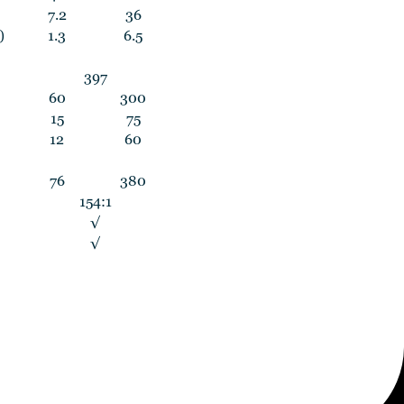
7.2
36
)
1.3
6.5
397
60
300
15
75
12
60
76
380
154:1
√
√