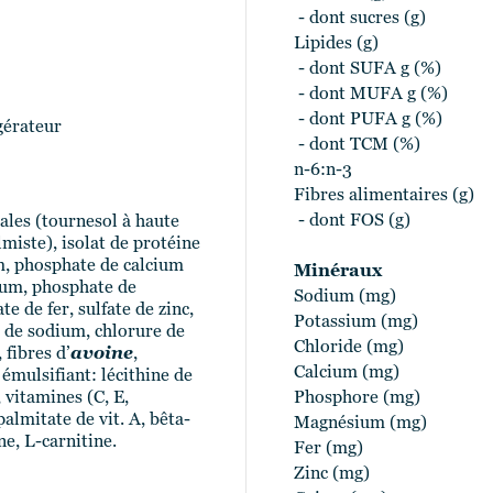
- dont sucres (g)
Lipides (g)
- dont SUFA g (%)
- dont MUFA g (%)
- dont PUFA g (%)
gérateur
- dont TCM (%)
n-6:n-3
Fibres alimentaires (g)
- dont FOS (g)
tales (tournesol à haute
miste), isolat de protéine
m, phosphate de calcium
Minéraux
ium, phosphate de
Sodium (mg)
 de fer, sulfate de zinc,
Potassium (mg)
e de sodium, chlorure de
Chloride (mg)
fibres d’
avoine
,
Calcium (mg)
émulsifiant: lécithine de
 vitamines (C, E,
Phosphore (mg)
almitate de vit. A, bêta-
Magnésium (mg)
ne, L-carnitine.
Fer (mg)
Zinc (mg)