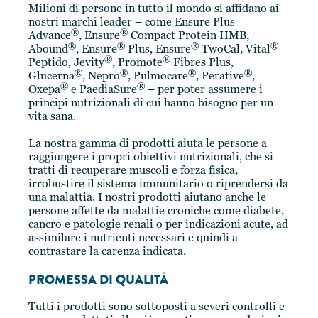
Milioni di persone in tutto il mondo si affidano ai
nostri marchi leader – come Ensure Plus
®
®
Advance
, Ensure
Compact Protein HMB,
®
®
®
®
Abound
, Ensure
Plus, Ensure
TwoCal, Vital
®
®
Peptido, Jevity
, Promote
Fibres Plus,
®
®
®
®
Glucerna
, Nepro
, Pulmocare
, Perative
,
®
®
Oxepa
e PaediaSure
– per poter assumere i
principi nutrizionali di cui hanno bisogno per un
vita sana.
La nostra gamma di prodotti aiuta le persone a
raggiungere i propri obiettivi nutrizionali, che si
tratti di recuperare muscoli e forza fisica,
irrobustire il sistema immunitario o riprendersi da
una malattia. I nostri prodotti aiutano anche le
persone affette da malattie croniche come diabete,
cancro e patologie renali o per indicazioni acute, ad
assimilare i nutrienti necessari e quindi a
contrastare la carenza indicata.
PROMESSA DI QUALITÀ
Tutti i prodotti sono sottoposti a severi controlli e