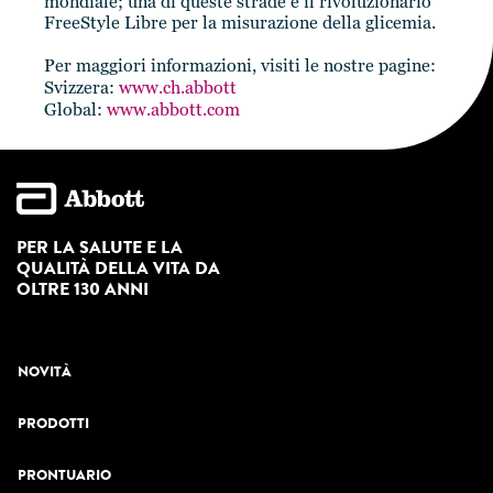
mondiale; una di queste strade è il rivoluzionario
FreeStyle Libre per la misurazione della glicemia.
Per maggiori informazioni, visiti le nostre pagine:
Svizzera:
www.ch.abbott
Global:
www.abbott.com
PER LA SALUTE E LA
QUALITÀ DELLA VITA DA
OLTRE 130 ANNI
NOVITÀ
PRODOTTI
PRONTUARIO