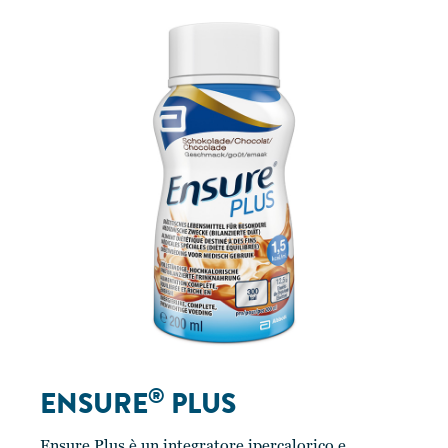
®
ENSURE
PLUS
Ensure Plus è un integratore ipercalorico e