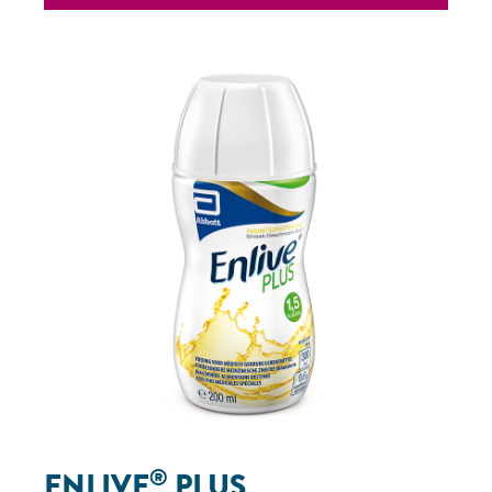
®
ENLIVE
PLUS