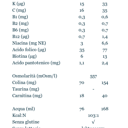
K (μg)
15
33
C (mg)
16
35
B1 (mg)
0,3
0,6
B2 (mg)
0,3
0,7
B6 (mg)
0,3
0,7
B12 (μg)
0,7
1,4
Niacina (mg NE)
3
6,6
Acido folico (μg)
35
77
Biotina (μg)
6
13
Acido pantotenico (mg)
1,1
2,4
Osmolarità (mOsm/l)
557
Colina (mg)
70
154
Taurina (mg)
-
Carnitina (mg)
18
40
Acqua (ml)
76
168
Kcal:N
103:1
Senza glutine
√