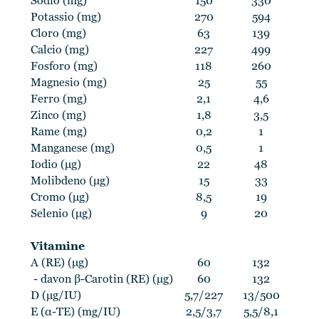
Sodio (mg)
150
330
Potassio (mg)
270
594
Cloro (mg)
63
139
Calcio (mg)
227
499
Fosforo (mg)
118
260
Magnesio (mg)
25
55
Ferro (mg)
2,1
4,6
Zinco (mg)
1,8
3,5
Rame (mg)
0,2
1
Manganese (mg)
0,5
1
Iodio (μg)
22
48
Molibdeno (μg)
15
33
Cromo (μg)
8,5
19
Selenio (μg)
9
20
Vitamine
A (RE) (μg)
60
132
- davon β-Carotin (RE) (µg)
60
132
D (μg/IU)
5,7/227
13/500
E (α-TE) (mg/IU)
2,5/3,7
5,5/8,1