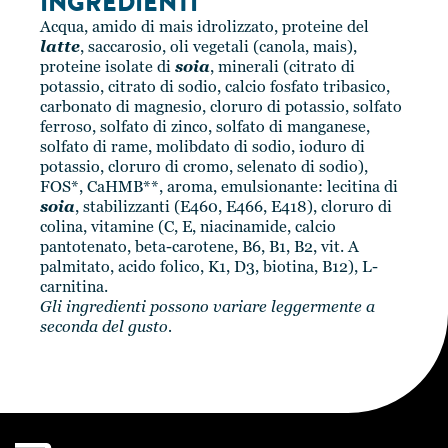
INGREDIENTI
Acqua, amido di mais idrolizzato, proteine del
latte
, saccarosio, oli vegetali (canola, mais),
proteine isolate di
soia
, minerali (citrato di
potassio, citrato di sodio, calcio fosfato tribasico,
carbonato di magnesio, cloruro di potassio, solfato
ferroso, solfato di zinco, solfato di manganese,
solfato di rame, molibdato di sodio, ioduro di
potassio, cloruro di cromo, selenato di sodio),
FOS*, CaHMB**, aroma, emulsionante: lecitina di
soia
, stabilizzanti (E460, E466, E418), cloruro di
colina, vitamine (C, E, niacinamide, calcio
pantotenato, beta-carotene, B6, B1, B2, vit. A
palmitato, acido folico, K1, D3, biotina, B12), L-
carnitina.
Gli ingredienti possono variare leggermente a
seconda del gusto.