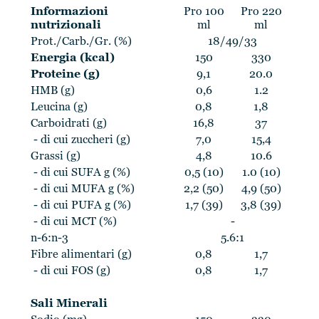
Informazioni
Pro 100
Pro 220
nutrizionali
ml
ml
Prot./Carb./Gr. (%)
18/49/33
Energia (kcal)
150
330
Proteine (g)
9,1
20.0
HMB (g)
0,6
1.2
Leucina (g)
0,8
1,8
Carboidrati (g)
16,8
37
- di cui zuccheri (g)
7,0
15,4
Grassi (g)
4,8
10.6
- di cui SUFA g (%)
0,5 (10)
1.0 (10)
- di cui MUFA g (%)
2,2 (50)
4,9 (50)
- di cui PUFA g (%)
1,7 (39)
3,8 (39)
- di cui MCT (%)
-
n-6:n-3
5.6:1
Fibre alimentari (g)
0,8
1,7
- di cui FOS (g)
0,8
1,7
Sali Minerali