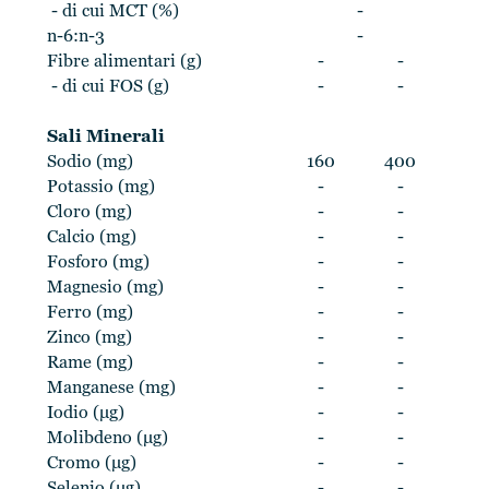
- di cui MCT (%)
-
n-6:n-3
-
Fibre alimentari (g)
-
-
- di cui FOS (g)
-
-
Sali Minerali
Sodio (mg)
160
400
Potassio (mg)
-
-
Cloro (mg)
-
-
Calcio (mg)
-
-
Fosforo (mg)
-
-
Magnesio (mg)
-
-
Ferro (mg)
-
-
Zinco (mg)
-
-
Rame (mg)
-
-
Manganese (mg)
-
-
Iodio (μg)
-
-
Molibdeno (μg)
-
-
Cromo (μg)
-
-