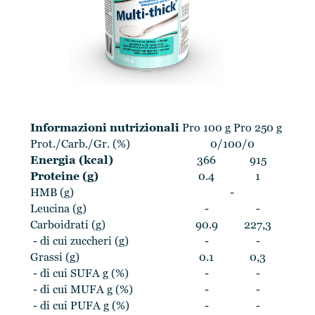
Informazioni nutrizionali
Pro 100 g
Pro 250 g
Prot./Carb./Gr. (%)
0/100/0
Energia (kcal)
366
915
Proteine (g)
0.4
1
HMB (g)
-
Leucina (g)
-
-
Carboidrati (g)
90.9
227,3
- di cui zuccheri (g)
-
-
Grassi (g)
0.1
0,3
- di cui SUFA g (%)
-
-
- di cui MUFA g (%)
-
-
- di cui PUFA g (%)
-
-