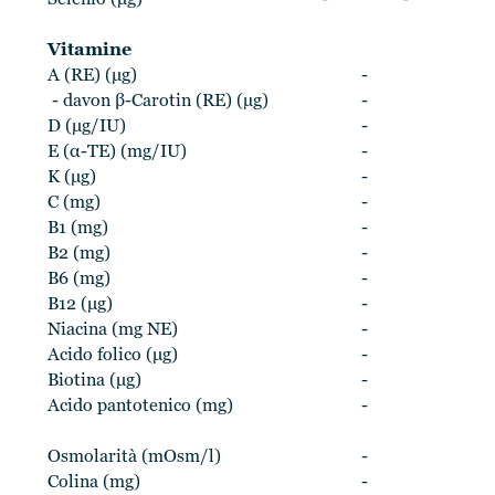
Selenio (μg)
-
-
Vitamine
A (RE) (μg)
-
- davon β-Carotin (RE) (µg)
-
D (μg/IU)
-
E (α-TE) (mg/IU)
-
K (μg)
-
C (mg)
-
B1 (mg)
-
B2 (mg)
-
B6 (mg)
-
B12 (μg)
-
Niacina (mg NE)
-
Acido folico (μg)
-
Biotina (μg)
-
Acido pantotenico (mg)
-
Osmolarità (mOsm/l)
-
Colina (mg)
-