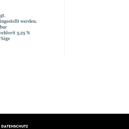
gt.
ngestellt werden.
hbar
chlorit 5,25 %
0%ige
DATENSCHUTZ