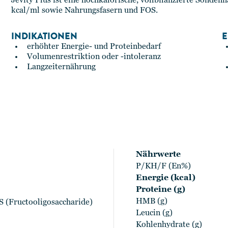
Jevity Plus ist eine hochkalorische, vollbilanzierte Sonden
kcal/ml sowie Nahrungsfasern und FOS.
INDIKATIONEN
E
erhöhter Energie- und Proteinbedarf
Volumenrestriktion oder -intoleranz
Langzeiternährung
Nährwerte
P/KH/F (En%)
Energie (kcal)
Proteine (g)
HMB (g)
S (Fructooligosaccharide)
Leucin (g)
Kohlenhydrate (g)