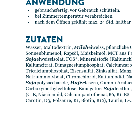
ANWENDUNG
gebrauchsfertig, vor Gebrauch schütteln.
bei Zimmertemperatur verabreichen.
nach dem Öffnen gekühlt max. 24 Std. haltbar
ZUTATEN
Wasser, Maltodextrin,
Milch
eiweiss, pflanzliche 
Sonnenblumenöl, Rapsöl, Maiskeimöl, MCT aus P
Soja
eiweissisolat, FOS*, Mineralstoffe (Kaliumch
Kaliumcitrat, Dimagnesiumphosphat, Calciumcarb
Tricalciumphosphat, Eisensulfat, Zinksulfat, Manga
Natriummolybdat, Chromchlorid, Kaliumjodid, Na
Soja
polysaccharide,
Hafer
fasern, Gummi Arabic
Carboxymethylcellulose, Emulgator:
Soja
lecithin
(C, E, Niacinamid, Calciumpantothenat,B6, B1, B2, 
Carotin, D3, Folsäure, K1, Biotin, B12), Taurin, L-C