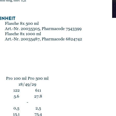
nahrung mit 1,2
INHEIT
Flasche 8x 500 ml
Art.-Nr. 20035305, Pharmacode 7543399
Flasche 8x 1000 ml
Art.-Nr. 20035487, Pharmacode 6824742
Pro 100 ml
Pro 500 ml
18/49/29
122
611
5.6
27.8
-
0,5
2,5
15.1
75.4