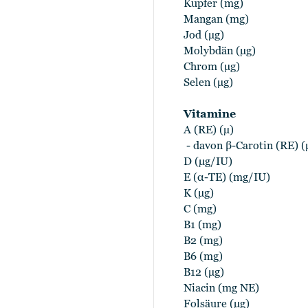
Kupfer (mg)
Mangan (mg)
Jod (µg)
Molybdän (µg)
Chrom (µg)
Selen (µg)
Vitamine
A (RE) (µ)
- davon β-Carotin (RE) (
D (µg/IU)
E (α-TE) (mg/IU)
K (µg)
C (mg)
B1 (mg)
B2 (mg)
B6 (mg)
B12 (µg)
Niacin (mg NE)
Folsäure (µg)