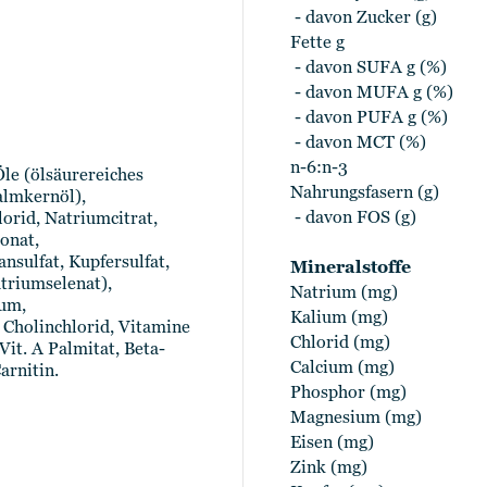
- davon Zucker (g)
Fette g
- davon SUFA g (%)
- davon MUFA g (%)
- davon PUFA g (%)
- davon MCT (%)
n-6:n-3
Öle (ölsäurereiches
Nahrungsfasern (g)
almkernöl),
- davon FOS (g)
lorid, Natriumcitrat,
onat,
nsulfat, Kupfersulfat,
Mineralstoffe
triumselenat),
Natrium (mg)
um,
Kalium (mg)
, Cholinchlorid, Vitamine
Chlorid (mg)
Vit. A Palmitat, Beta-
Calcium (mg)
arnitin.
Phosphor (mg)
Magnesium (mg)
Eisen (mg)
Zink (mg)