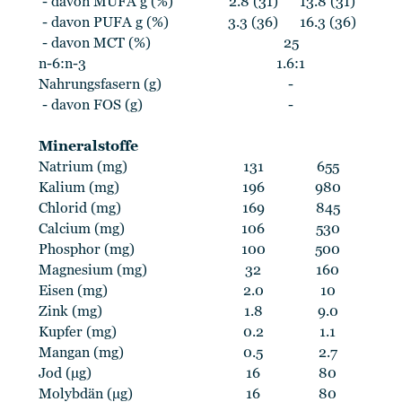
- davon MUFA g (%)
2.8 (31)
13.8 (31)
- davon PUFA g (%)
3.3 (36)
16.3 (36)
- davon MCT (%)
25
n-6:n-3
1.6:1
Nahrungsfasern (g)
-
- davon FOS (g)
-
Mineralstoffe
Natrium (mg)
131
655
Kalium (mg)
196
980
Chlorid (mg)
169
845
Calcium (mg)
106
530
Phosphor (mg)
100
500
Magnesium (mg)
32
160
Eisen (mg)
2.0
10
Zink (mg)
1.8
9.0
Kupfer (mg)
0.2
1.1
Mangan (mg)
0.5
2.7
Jod (µg)
16
80
Molybdän (µg)
16
80