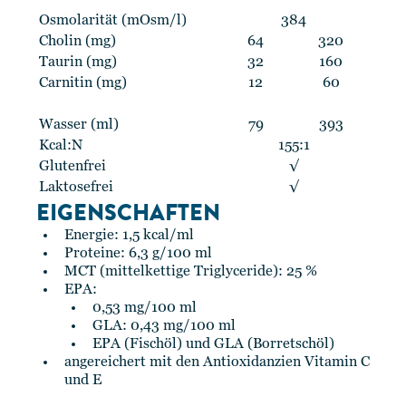
Osmolarität (mOsm/l)
384
Cholin (mg)
64
320
Taurin (mg)
32
160
Carnitin (mg)
12
60
Wasser (ml)
79
393
Kcal:N
155:1
Glutenfrei
√
Laktosefrei
√
EIGENSCHAFTEN
Energie: 1,5 kcal/ml
Proteine: 6,3 g/100 ml
MCT (mittelkettige Triglyceride): 25 %
EPA:
0,53 mg/100 ml
GLA: 0,43 mg/100 ml
EPA (Fischöl) und GLA (Borretschöl)
angereichert mit den Antioxidanzien Vitamin C
und E