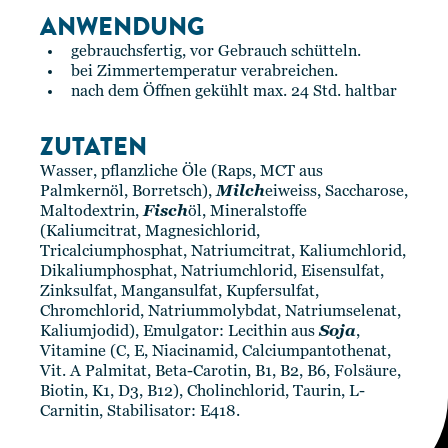
ANWENDUNG
gebrauchsfertig, vor Gebrauch schütteln.
bei Zimmertemperatur verabreichen.
nach dem Öffnen gekühlt max. 24 Std. haltbar
ZUTATEN
Wasser, pflanzliche Öle (Raps, MCT aus
Palmkernöl, Borretsch),
Milch
eiweiss, Saccharose,
Maltodextrin,
Fisch
öl, Mineralstoffe
(Kaliumcitrat, Magnesichlorid,
Tricalciumphosphat, Natriumcitrat, Kaliumchlorid,
Dikaliumphosphat, Natriumchlorid, Eisensulfat,
Zinksulfat, Mangansulfat, Kupfersulfat,
Chromchlorid, Natriummolybdat, Natriumselenat,
Kaliumjodid), Emulgator: Lecithin aus
Soja
,
Vitamine (C, E, Niacinamid, Calciumpantothenat,
Vit. A Palmitat, Beta-Carotin, B1, B2, B6, Folsäure,
Biotin, K1, D3, B12), Cholinchlorid, Taurin, L-
Carnitin, Stabilisator: E418.