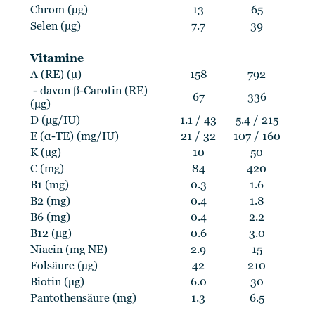
Chrom (µg)
13
65
Selen (µg)
7.7
39
Vitamine
A (RE) (µ)
158
792
- davon β-Carotin (RE)
67
336
(µg)
D (µg/IU)
1.1 / 43
5.4 / 215
E (α-TE) (mg/IU)
21 / 32
107 / 160
K (µg)
10
50
C (mg)
84
420
B1 (mg)
0.3
1.6
B2 (mg)
0.4
1.8
B6 (mg)
0.4
2.2
B12 (µg)
0.6
3.0
Niacin (mg NE)
2.9
15
Folsäure (µg)
42
210
Biotin (µg)
6.0
30
Pantothensäure (mg)
1.3
6.5