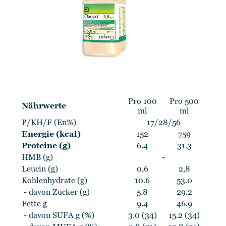
Pro 100
Pro 500
Nährwerte
ml
ml
P/KH/F (En%)
17/28/56
Energie (kcal)
152
759
Proteine (g)
6.4
31.3
HMB (g)
-
Leucin (g)
0,6
2,8
Kohlenhydrate (g)
10.6
53.0
- davon Zucker (g)
5.8
29.2
Fette g
9.4
46.9
- davon SUFA g (%)
3.0 (34)
15.2 (34)